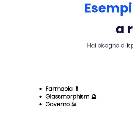
Esempi 
a 
Hai bisogno di is
Farmacia 💊
Glassmorphism 🔮
Governo ⚖️