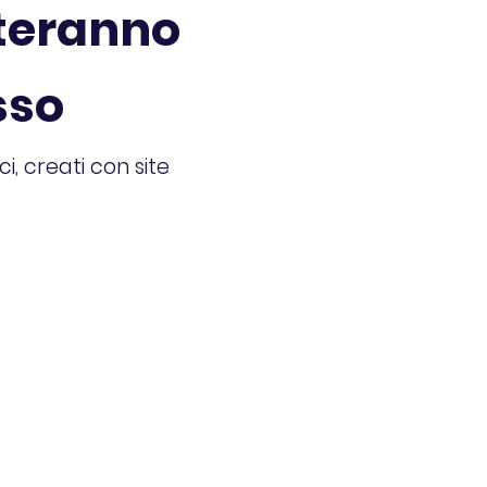
uteranno
sso
i, creati con site