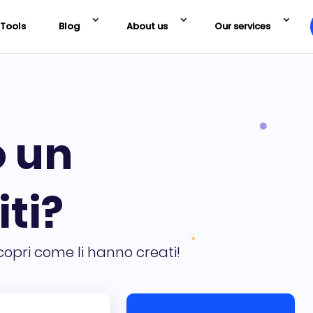
Tools
Blog
About us
Our services
o un
iti?
copri come li hanno creati!