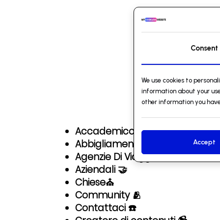
Consent
We use cookies to personal
D
information about your use
other information you have
Accademico ✏️
Abbigliamento 👗
Accept
Agenzie Di Viaggi ✈️
Aziendali 🤝
Chiese⛪
Community 🫂
Contattaci ☎️