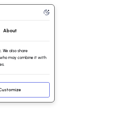
About
i
. We also share
i.
, who may combine it with
es.
Customize