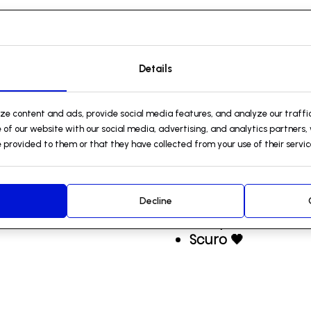
Details
Template
Scaricabil
ize content and ads, provide social media features, and analyze our traffic
ai il via al tuo sito web con template accattivant
 of our website with our social media, advertising, and analytics partners
 provided to them or that they have collected from your use of their servic
Medico 👨‍⚕️
Reclutamento 🕵
Decline
Scarpe 👟
Scuro
🖤