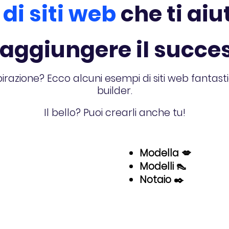
di siti web
che ti ai
raggiungere il succe
pirazione? Ecco alcuni esempi di siti web fantastic
builder.
Il bello? Puoi crearli anche tu!
Modella 💋
Modelli 👠
Notaio ✒️