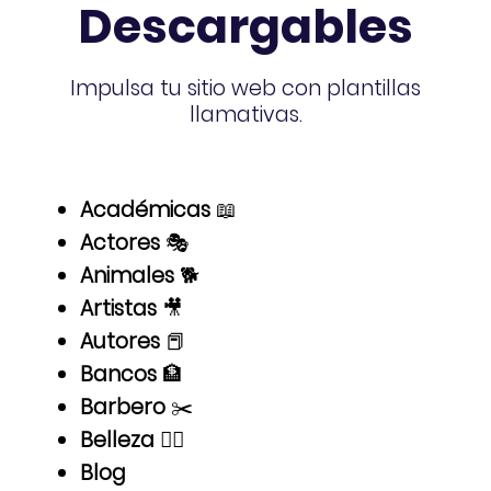
Descargables
Impulsa tu sitio web con plantillas
llamativas.
Académicas
📖
Actores
🎭
Animales
🐕
Artistas
🎥
Autores
📕
Bancos
🏦
Barbero
✂️
Belleza
👱‍♀️
Blog