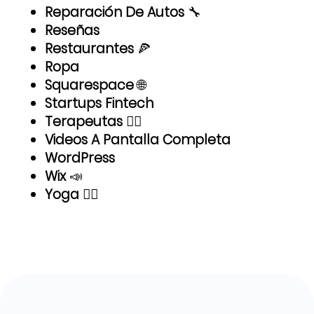
Reparación De Autos
🔧
Reseñas
Restaurantes
🍕
Ropa
Squarespace
🌐
Startups Fintech
Terapeutas
💆‍♂️
Videos A Pantalla Completa
WordPress
Wix
📣
Yoga
🙅‍♀️