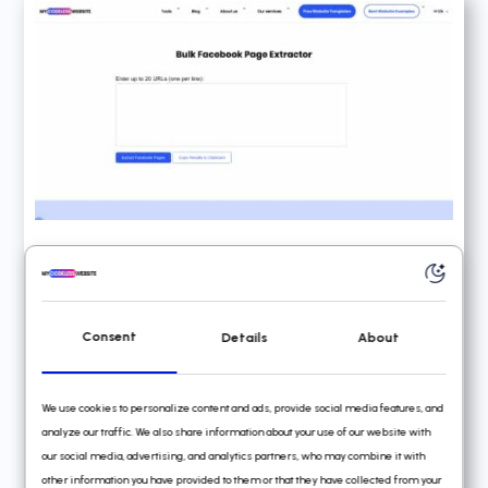
Extractor de Páginas de
Facebook en Masa
Consent
Details
About
Extrae páginas de Facebook
masivamente desde sitios web
We use cookies to personalize content and ads, provide social media features, and
Fácilmente contacta a los
analyze our traffic. We also share information about your use of our website with
propietarios de sitios web
our social media, advertising, and analytics partners, who may combine it with
other information you have provided to them or that they have collected from your