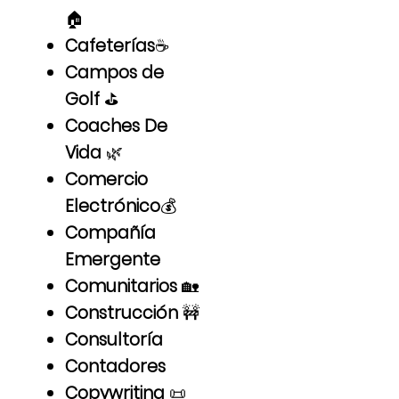
🏠
Cafeterías
☕
Campos de
Golf
⛳
Coaches De
Vida
🌿
Comercio
Electrónico
💰
Compañía
Emergente
Comunitarios
🏡
Construcción
🚧
Consultoría
Contadores
Copywriting
📜