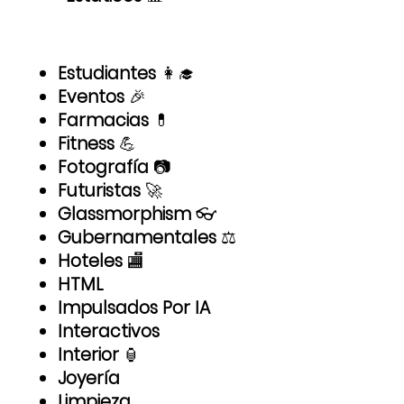
Estudiantes
👩‍🎓
Eventos
🎉
Farmacias
💊
Fitness
💪
Fotografía
📷
Futuristas
🚀
Glassmorphism
👓
Gubernamentales
⚖️
Hoteles
🏬
HTML
Impulsados Por IA
Interactivos
Interior
🏮
Joyería
Limpieza