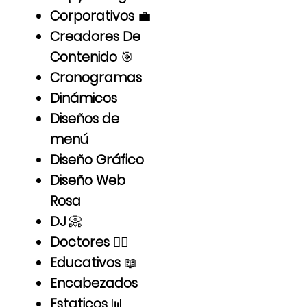
Corporativos
💼
Creadores De
Contenido
🎯
Cronogramas
Dinámicos
Diseños de
menú
Diseño Gráfico
Diseño Web
Rosa
DJ
📀
Doctores
👨‍⚕️
Educativos
📖
Encabezados
Estaticos
📊